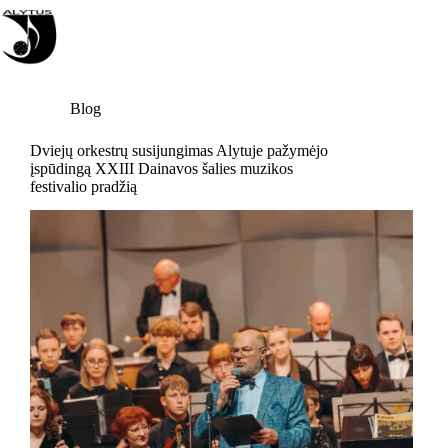
Skip
to
content
Blog
Dviejų orkestrų susijungimas Alytuje pažymėjo
įspūdingą XXIII Dainavos šalies muzikos
festivalio pradžią