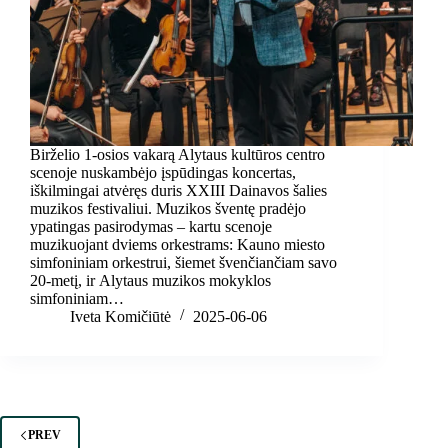
Birželio 1-osios vakarą Alytaus kultūros centro
scenoje nuskambėjo įspūdingas koncertas,
iškilmingai atvėręs duris XXIII Dainavos šalies
muzikos festivaliui. Muzikos šventę pradėjo
ypatingas pasirodymas – kartu scenoje
muzikuojant dviems orkestrams: Kauno miesto
simfoniniam orkestrui, šiemet švenčiančiam savo
20-metį, ir Alytaus muzikos mokyklos
simfoniniam…
Iveta Komičiūtė
2025-06-06
PREV