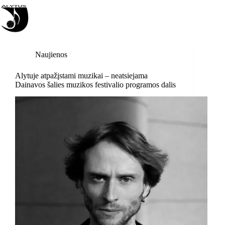
Skip
to
content
Naujienos
Alytuje atpažįstami muzikai – neatsiejama
Dainavos šalies muzikos festivalio programos dalis